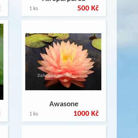
č
500 Kč
1 ks
Awasone
č
1000 Kč
1 ks