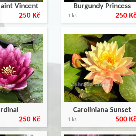
aint Vincent
Burgundy Princess
250 Kč
250 K
1 ks
rdinal
Caroliniana Sunset
250 Kč
500 K
1 ks