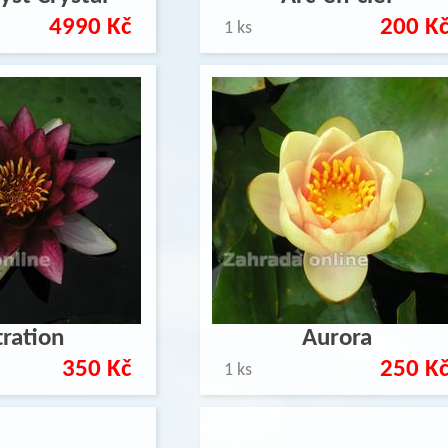
4990 Kč
200 K
1 ks
tration
Aurora
350 Kč
250 K
1 ks