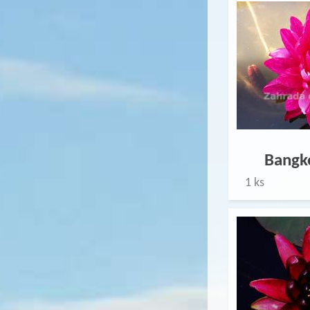
Bangk
1 ks