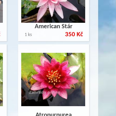
American Stár
č
350 Kč
1 ks
Atropurpurea