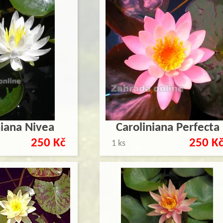
niana Nivea
Caroliniana Perfecta
250 Kč
250 K
1 ks