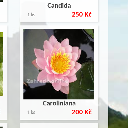
Candida
č
250 Kč
1 ks
Caroliniana
č
200 Kč
1 ks