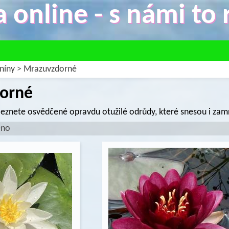
 online - s námi to r
níny
>
Mrazuvzdorné
orné
aleznete osvědčené opravdu otužilé odrůdy, které snesou i zamr
éno