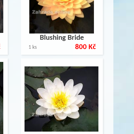
Blushing Bride
č
800 Kč
1 ks