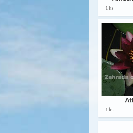
1 ks
At
1 ks