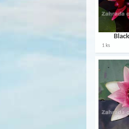
Black
1 ks