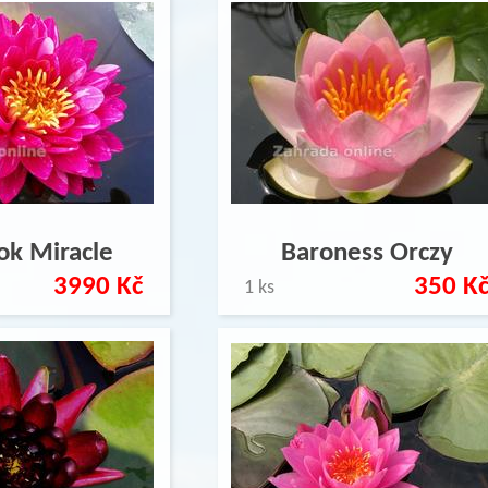
ok Miracle
Baroness Orczy
3990 Kč
350 K
1 ks