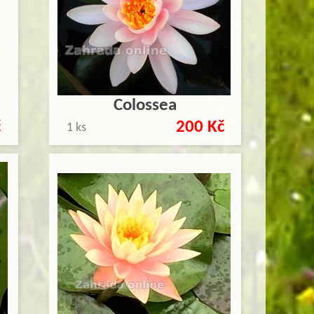
Colossea
č
200 Kč
1 ks