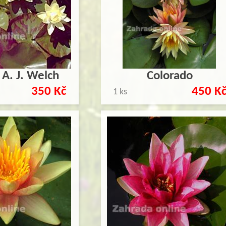
 A. J. Welch
Colorado
350 Kč
450 K
1 ks