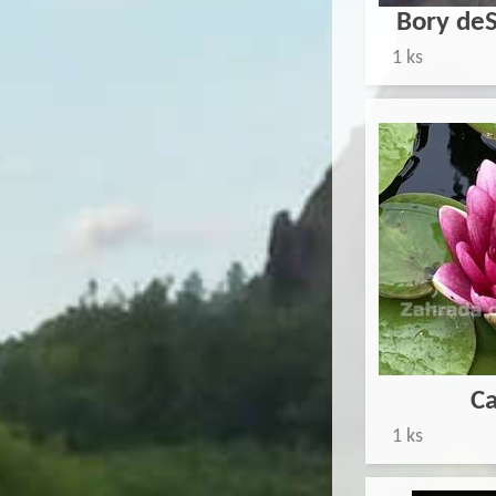
Bory deS
1 ks
Ca
1 ks