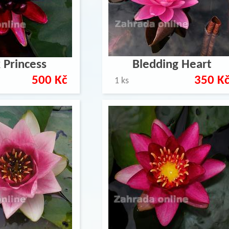
 Princess
Bledding Heart
500 Kč
350 K
1 ks