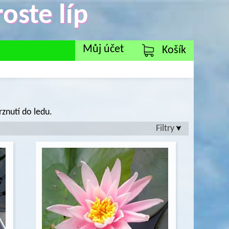
oste líp
Můj účet
Košík
znutí do ledu.
Filtry