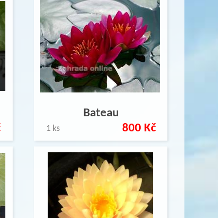
Bateau
č
800 Kč
1 ks