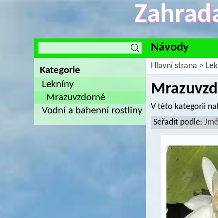
Zahrada
Návody
Hlavní strana
>
Lek
Kategorie
Lekníny
Mrazuvzd
Mrazuvzdorné
V této kategorii n
Vodní a bahenní rostliny
Seřadit podle:
Jm