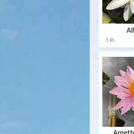
Al
1 ks
Amethy