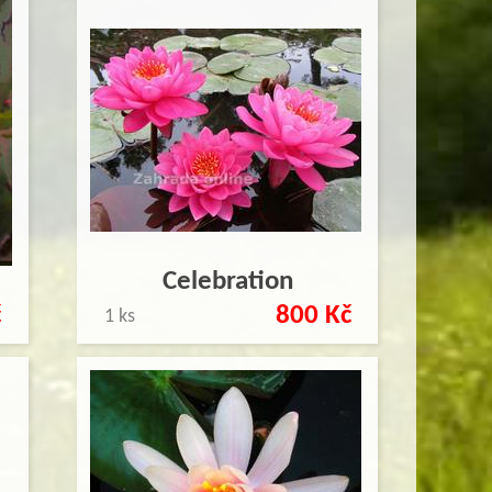
Celebration
č
800 Kč
1 ks