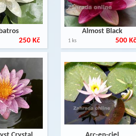
batros
Almost Black
250 Kč
500 K
1 ks
st Crystal
Arc-en-ciel