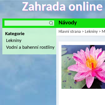
Zahrada online -
Návody
Hlavní strana
>
Lekníny
>
M
Kategorie
Lekníny
Vodní a bahenní rostliny