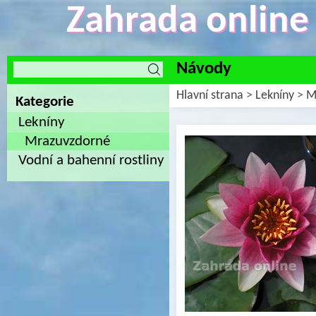
Zahrada online -
Návody
Hlavní strana
>
Lekníny
>
M
Kategorie
Lekníny
Mrazuvzdorné
Vodní a bahenní rostliny