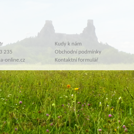
tr
Kudy k nám
3 235
Obchodní podmínky
-online.cz
Kontaktní formulář