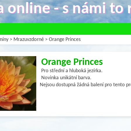
 online - s námi to r
níny
>
Mrazuvzdorné
>
Orange Princes
Orange Princes
Pro střední a hluboká jezírka.
Novinka unikátní barva.
Nejsou dostupná žádná balení pro tento p