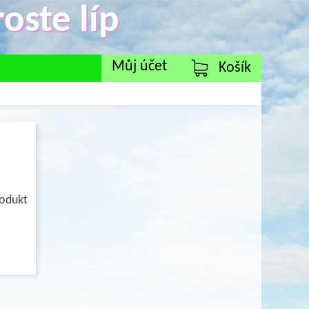
oste líp
Můj účet
Košík
rodukt