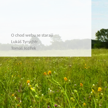
O chod webu se starají
Lukáš Tyrychtr
Tomáš Jozífek