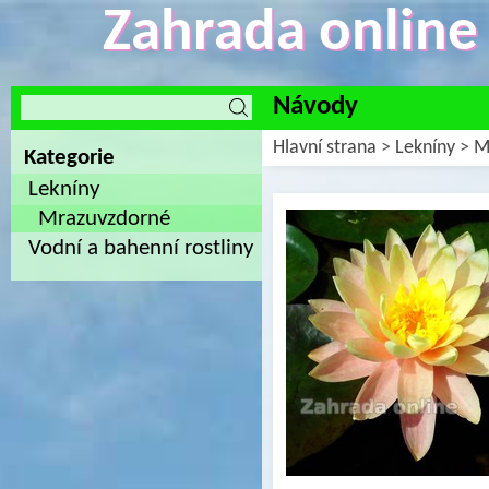
Zahrada online -
Návody
Hlavní strana
>
Lekníny
>
M
Kategorie
Lekníny
Mrazuvzdorné
Vodní a bahenní rostliny