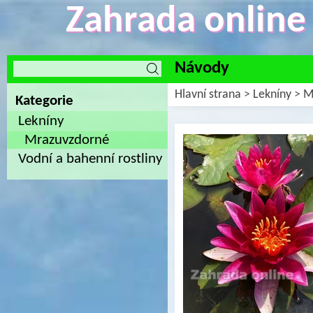
Zahrada online -
Návody
Hlavní strana
>
Lekníny
>
M
Kategorie
Lekníny
Mrazuvzdorné
Vodní a bahenní rostliny