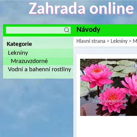
Zahrada online -
Návody
Hlavní strana
>
Lekníny
>
M
Kategorie
Lekníny
Mrazuvzdorné
Vodní a bahenní rostliny