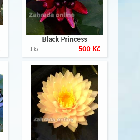
Black Princess
č
500 Kč
1 ks