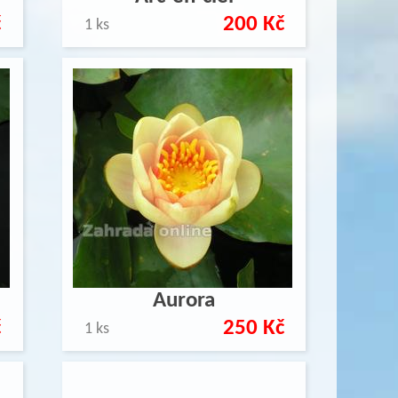
č
200 Kč
1 ks
Aurora
č
250 Kč
1 ks