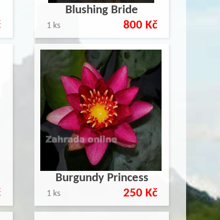
Blushing Bride
č
800 Kč
1 ks
Burgundy Princess
č
250 Kč
1 ks