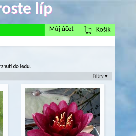
oste líp
Můj účet
Košík
znutí do ledu.
Filtry