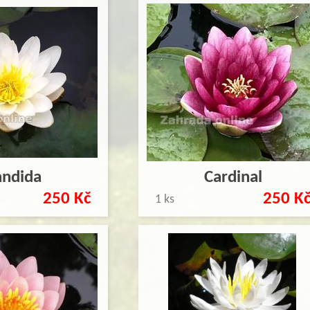
andida
Cardinal
250 Kč
250 K
1 ks