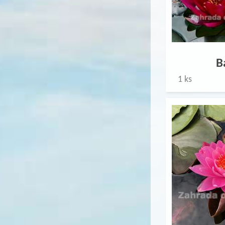
B
1 ks