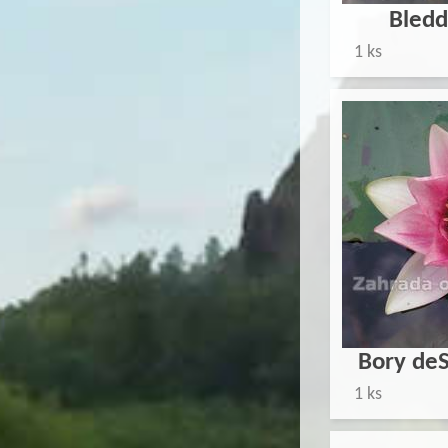
Bledd
1 ks
Bory deS
1 ks