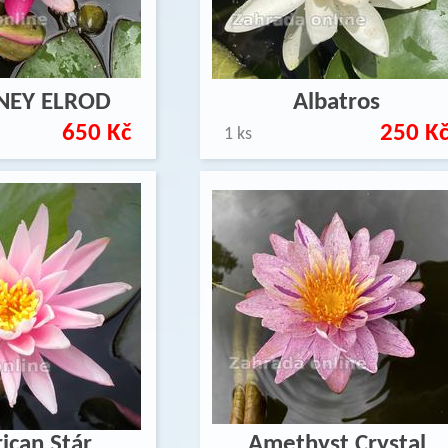
NEY ELROD
Albatros
650 Kč
250 K
1 ks
ican Stár
Amethyst Crystal