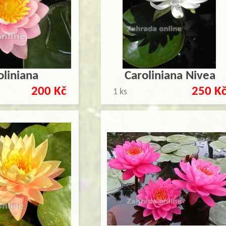
oliniana
Caroliniana Nivea
200 Kč
250 K
1 ks