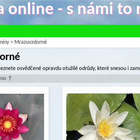
 online - s námi to r
níny
>
Mrazuvzdorné
orné
aleznete osvědčené opravdu otužilé odrůdy, které snesou i zamr
éno ↑