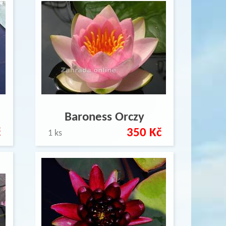
Baroness Orczy
č
350 Kč
1 ks