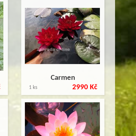
Carmen
č
2990 Kč
1 ks