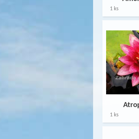
1 ks
Atro
1 ks