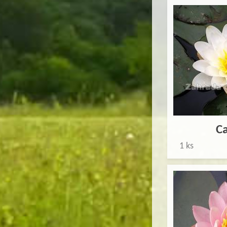
C
1 ks