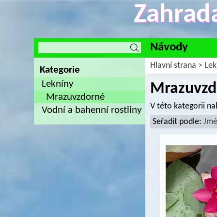
Zahrada
Návody
Hlavní strana
>
Lek
Kategorie
Lekníny
Mrazuvzd
Mrazuvzdorné
V této kategorii n
Vodní a bahenní rostliny
Seřadit podle:
Jm