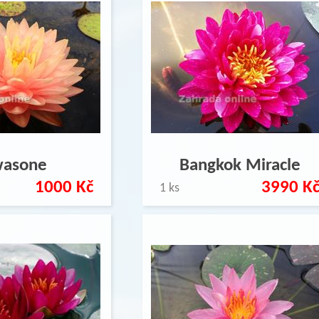
asone
Bangkok Miracle
1000 Kč
3990 K
1 ks