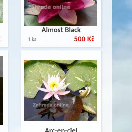
Almost Black
č
500 Kč
1 ks
Arc-en-ciel