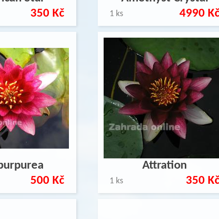
350 Kč
4990 K
1 ks
purpurea
Attration
500 Kč
350 K
1 ks