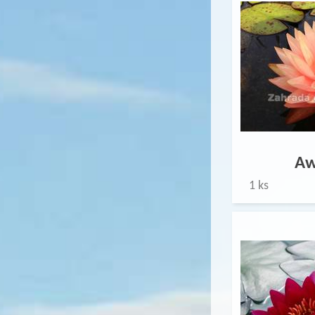
Aw
1 ks