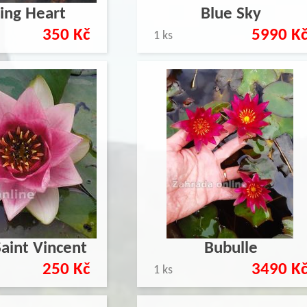
ing Heart
Blue Sky
350 Kč
5990 K
1 ks
aint Vincent
Bubulle
250 Kč
3490 K
1 ks