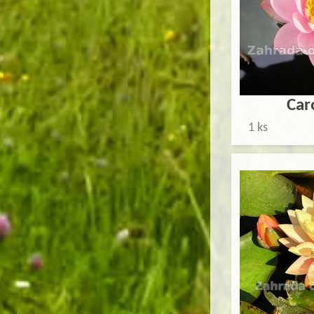
Car
1 ks