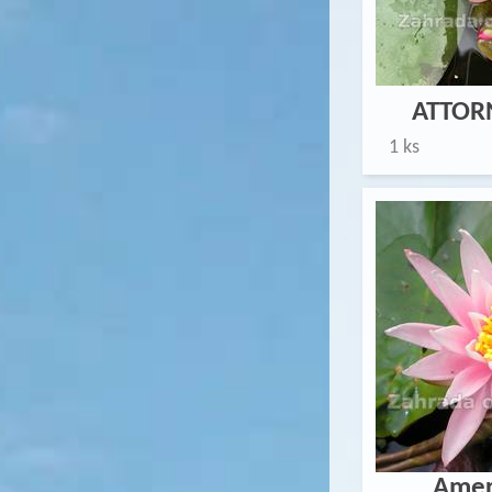
ATTOR
1 ks
Amer