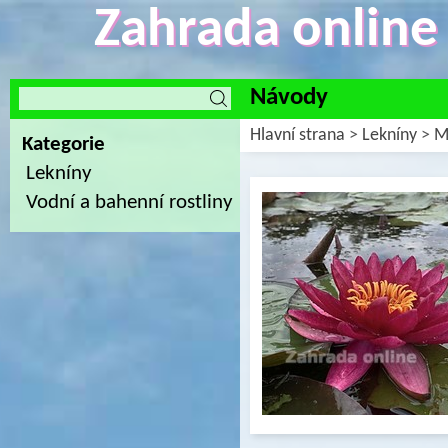
Zahrada online -
Návody
Hlavní strana
>
Lekníny
>
M
Kategorie
Lekníny
Vodní a bahenní rostliny