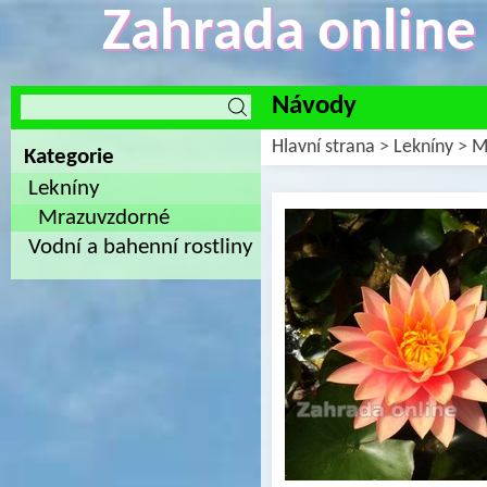
Zahrada online -
Návody
Hlavní strana
>
Lekníny
>
M
Kategorie
Lekníny
Mrazuvzdorné
Vodní a bahenní rostliny