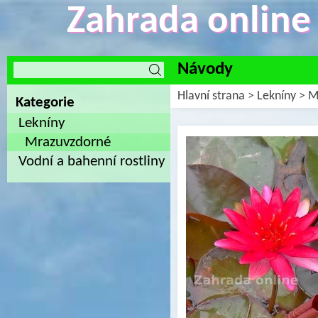
Zahrada online -
Návody
Hlavní strana
>
Lekníny
>
M
Kategorie
Lekníny
Mrazuvzdorné
Vodní a bahenní rostliny