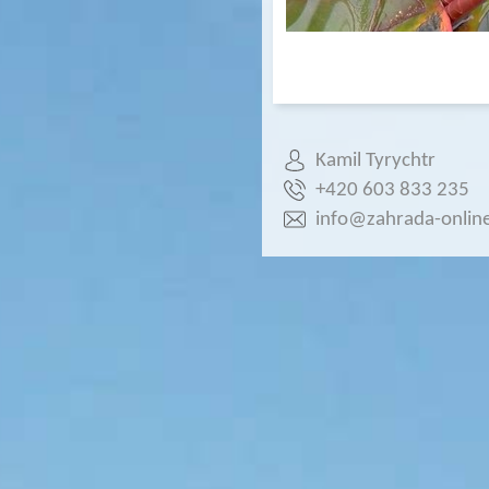
Kamil Tyrychtr
+420 603 833 235
info@zahrada-online