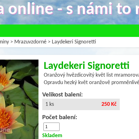
 online - s námi to r
níny
>
Mrazuvzdorné
>
Laydekeri Signoretti
Laydekeri Signoretti
Oranžový hvězdicovitý květ list mramorov
Opravdu hezký květ oranžově promněnlivé b
Velikost balení:
1 ks
250 Kč
Počet balení:
Skladem