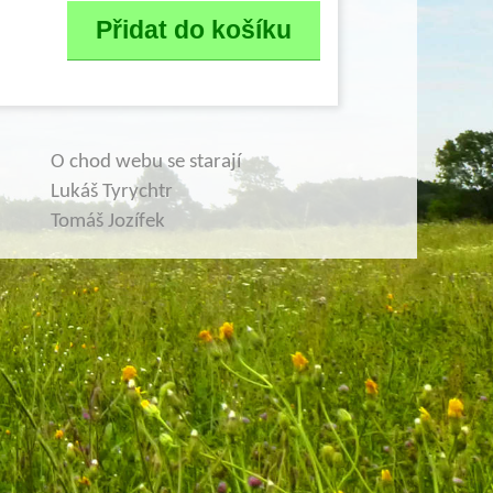
O chod webu se starají
Lukáš Tyrychtr
Tomáš Jozífek