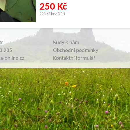
250 Kč
223 Kč bez DPH
tr
Kudy k nám
3 235
Obchodní podmínky
-online.cz
Kontaktní formulář