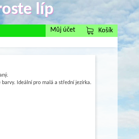
oste líp
Můj účet
Košík
aný.
arvy. Ideální pro malá a střední jezírka.