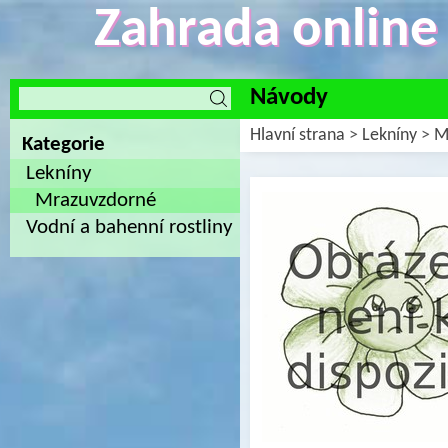
Zahrada online -
Návody
Hlavní strana
>
Lekníny
>
M
Kategorie
Lekníny
Mrazuvzdorné
Vodní a bahenní rostliny