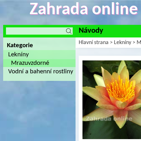
Zahrada online -
Návody
Hlavní strana
>
Lekníny
>
M
Kategorie
Lekníny
Mrazuvzdorné
Vodní a bahenní rostliny