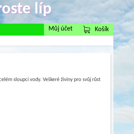
oste líp
Můj účet
Košík
celém sloupci vody. Veškeré živiny pro svůj růst