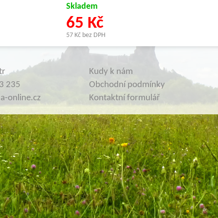
Skladem
65 Kč
57 Kč bez DPH
tr
Kudy k nám
3 235
Obchodní podmínky
-online.cz
Kontaktní formulář