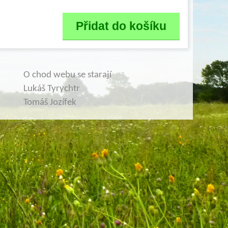
O chod webu se starají
Lukáš Tyrychtr
Tomáš Jozífek