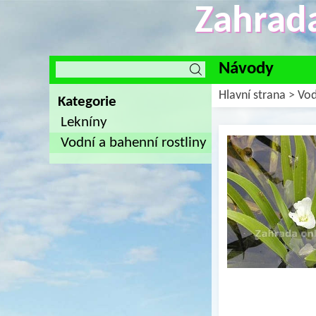
Zahrada
Návody
Hlavní strana
>
Vod
Kategorie
Lekníny
Vodní a bahenní rostliny