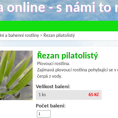
 online - s námi to r
ní a bahenní rostliny
>
Řezan pilatolistý
Řezan pilatolistý
Plovoucí rostlina.
Zajímavá plovoucí rostlina pohybující se v 
čerpá z vody.
Velikost balení:
1 ks
65 Kč
Počet balení: