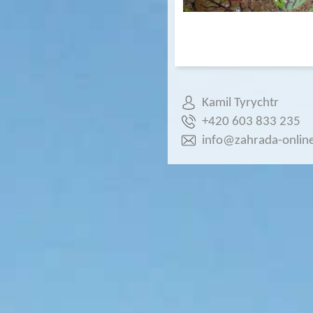
Kamil Tyrychtr
+420 603 833 235
info@zahrada-online